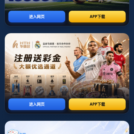
俄大后卫首轮热门菲尔斯宣布参加选秀 场均17分41
助16断
在篮球世界的热议中，一位年轻球员的名字正迅速成
为焦点——来自俄克拉荷马大学的后卫菲尔斯正式宣
布参加今年的NBA选秀。作为一名备受瞩目的首轮热
门，他的决定无疑点燃了球迷和球探的热情。这位场
均贡献
17分
、
4.1次助攻
以及
1.6次抢断
的潜力新星，
展现了令人印象深刻的全能表现。本文将围绕菲尔斯
的选秀前景、个人实力以及对未来职业生涯的展望展
开探讨，带你深入了解这位明日之星。
菲尔斯的崛起：大学赛场的耀
眼表现