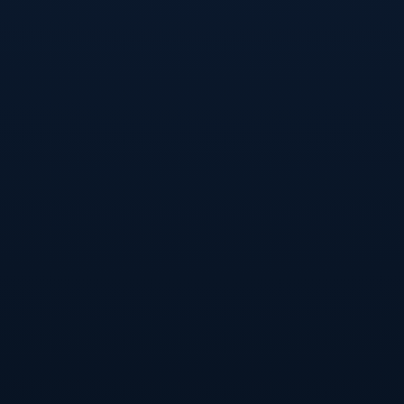
功转型
回顾近年来的选秀案例，像达米安·利拉德这样的球
员为菲尔斯提供了宝贵的参考。利拉德同样来自小众
学校，但凭借出色的个人能力和不懈努力，最终成长
为联盟顶级控卫。菲尔斯虽然起点更高，但同样需要
在进入NBA后快速适应节奏，通过新秀赛季的表现奠
定自己的地位。他的全面性和比赛态度，或许会成为
他复制类似成功的关键。