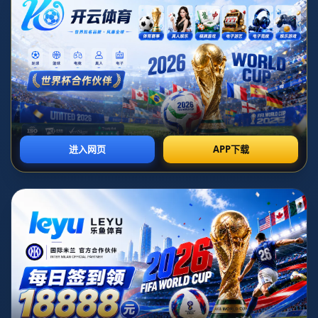
网站首页
新闻资讯
地址:
河北省承德市平泉县榆树林子镇
俄罗斯后卫新星菲尔斯宣布参选
NBA，场均17分4.1助攻1.6抢断成首
轮热门
作者:
admin
栏目:
新闻资讯
时间:
2025-11-21T14:30:23+08:00