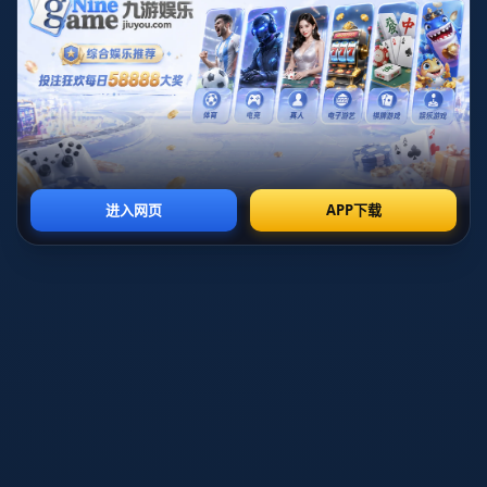
菲尔斯在俄克拉荷马大学的表现堪称惊艳。作为球队
的核心后卫，他不仅在得分端展现了高效的攻击力，
场均
17分
的数据足以证明他的火力。更令人称道的
是，他在组织进攻和防守端的贡献，
4.1次助攻
显示
了他的团队意识，而
1.6次抢断
则凸显了他在防守端
的敏锐嗅觉。这些数据背后，是他扎实的基本功和对
比赛的深刻理解。无论是面对强敌时的冷静突破，还
是关键时刻的三分远射，菲尔斯都展现出了超越同龄
人的成熟。
为何成为首轮热门：潜力与适
配性
在众多选秀预测中，菲尔斯被认为是首轮中段甚至更
高顺位的热门人选。他的身体素质、球场视野以及多